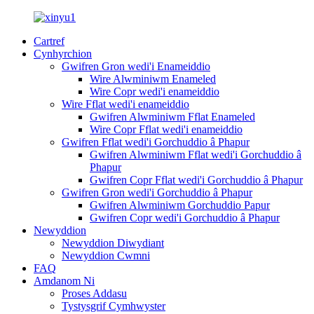
Cartref
Cynhyrchion
Gwifren Gron wedi'i Enameiddio
Wire Alwminiwm Enameled
Wire Copr wedi'i enameiddio
Wire Fflat wedi'i enameiddio
Gwifren Alwminiwm Fflat Enameled
Wire Copr Fflat wedi'i enameiddio
Gwifren Fflat wedi'i Gorchuddio â Phapur
Gwifren Alwminiwm Fflat wedi'i Gorchuddio â
Phapur
Gwifren Copr Fflat wedi'i Gorchuddio â Phapur
Gwifren Gron wedi'i Gorchuddio â Phapur
Gwifren Alwminiwm Gorchuddio Papur
Gwifren Copr wedi'i Gorchuddio â Phapur
Newyddion
Newyddion Diwydiant
Newyddion Cwmni
FAQ
Amdanom Ni
Proses Addasu
Tystysgrif Cymhwyster