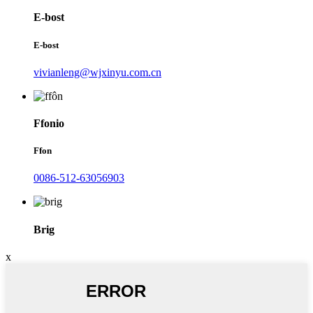
E-bost
E-bost
vivianleng@wjxinyu.com.cn
Ffonio
Ffon
0086-512-63056903
Brig
x