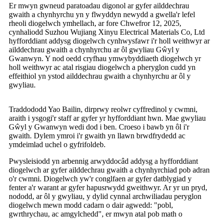
Er mwyn gwneud paratoadau digonol ar gyfer ailddechrau
gwaith a chynhyrchu yn y flwyddyn newydd a gwella'r lefel
rheoli diogelwch ymhellach, ar fore Chwefror 12, 2025,
cynhaliodd Suzhou Wujiang Xinyu Electrical Materials Co, Ltd
hyfforddiant addysg diogelwch cynhwysfawr i'r holl weithwyr ar
ailddechrau gwaith a chynhyrchu ar ôl gwyliau Gŵyl y
Gwanwyn. Y nod oedd cryfhau ymwybyddiaeth diogelwch yr
holl weithwyr ac atal risgiau diogelwch a pheryglon cudd yn
effeithiol yn ystod ailddechrau gwaith a chynhyrchu ar ôl y
gwyliau.
Traddododd Yao Bailin, dirprwy reolwr cyffredinol y cwmni,
araith i ysgogi'r staff ar gyfer yr hyfforddiant hwn. Mae gwyliau
Gŵyl y Gwanwyn wedi dod i ben. Croeso i bawb yn ôl i'r
gwaith. Dylem ymroi i'r gwaith yn llawn brwdfrydedd ac
ymdeimlad uchel o gyfrifoldeb.
Pwysleisiodd yn arbennig arwyddocâd addysg a hyfforddiant
diogelwch ar gyfer ailddechrau gwaith a chynhyrchiad pob adran
o'r cwmni. Diogelwch yw'r conglfaen ar gyfer datblygiad y
fenter a'r warant ar gyfer hapusrwydd gweithwyr. Ar yr un pryd,
nododd, ar ôl y gwyliau, y dylid cynnal archwiliadau peryglon
diogelwch mewn modd cadarn o dair agwedd: "pobl,
gwrthrychau, ac amgylchedd", er mwyn atal pob math o