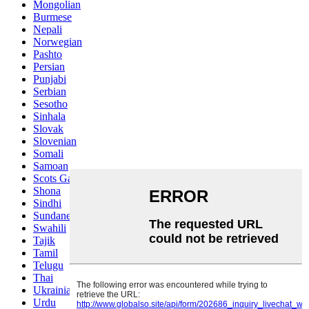
Mongolian
Burmese
Nepali
Norwegian
Pashto
Persian
Punjabi
Serbian
Sesotho
Sinhala
Slovak
Slovenian
Somali
Samoan
Scots Gaelic
Shona
Sindhi
Sundanese
Swahili
Tajik
Tamil
Telugu
Thai
Ukrainian
Urdu