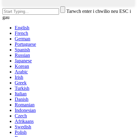
Tarwch enter i chwilio neu ESC i
gau
English
French
German
Portuguese
Spanish
Russian
Japanese
Korean
Arabic
Irish
Greek
Turkish
Italian
Danish
Romanian
Indonesian
Czech
Afrikaans
Swedish
Polish