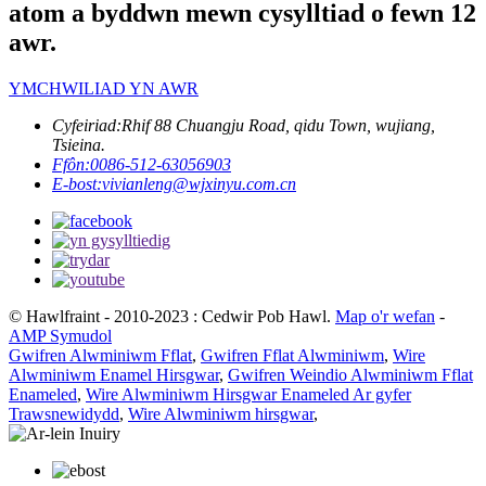
atom a byddwn mewn cysylltiad o fewn 12
awr.
YMCHWILIAD YN AWR
Cyfeiriad:
Rhif 88 Chuangju Road, qidu Town, wujiang,
Tsieina.
Ffôn:
0086-512-63056903
E-bost:
vivianleng@wjxinyu.com.cn
© Hawlfraint - 2010-2023 : Cedwir Pob Hawl.
Map o'r wefan
-
AMP Symudol
Gwifren Alwminiwm Fflat
,
Gwifren Fflat Alwminiwm
,
Wire
Alwminiwm Enamel Hirsgwar
,
Gwifren Weindio Alwminiwm Fflat
Enameled
,
Wire Alwminiwm Hirsgwar Enameled Ar gyfer
Trawsnewidydd
,
Wire Alwminiwm hirsgwar
,