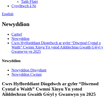
Taith Ffatri
Cysylltwch â Ni
English
Newyddion
Cartref
Newyddion
Cwrs Hyfforddiant Diogelwch ar gyfer “Diwrnod Cyntaf o
Waith” Cwmni Xinyu Yn ystod Ailddechrau Gwaith Gŵyl y
Gwanwyn yn 2025
Newyddion
Newyddion Diwydiant
Newyddion Cwmni
Cwrs Hyfforddiant Diogelwch ar gyfer “Diwrnod
Cyntaf o Waith” Cwmni Xinyu Yn ystod
Ailddechrau Gwaith Gŵyl y Gwanwyn yn 2025