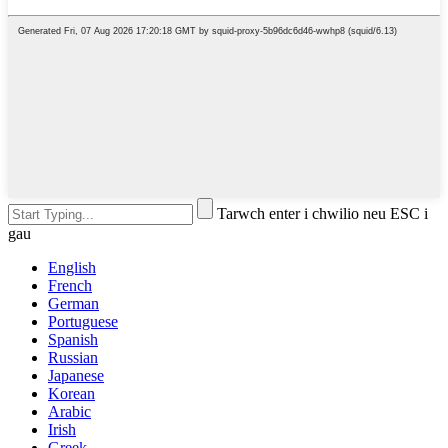
Tarwch enter i chwilio neu ESC i
gau
English
French
German
Portuguese
Spanish
Russian
Japanese
Korean
Arabic
Irish
Greek