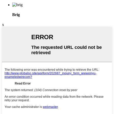
Brig
x