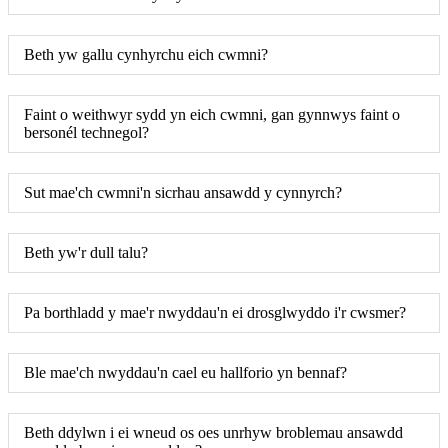
Beth yw gallu cynhyrchu eich cwmni?
Faint o weithwyr sydd yn eich cwmni, gan gynnwys faint o
bersonél technegol?
Sut mae'ch cwmni'n sicrhau ansawdd y cynnyrch?
Beth yw'r dull talu?
Pa borthladd y mae'r nwyddau'n ei drosglwyddo i'r cwsmer?
Ble mae'ch nwyddau'n cael eu hallforio yn bennaf?
Beth ddylwn i ei wneud os oes unrhyw broblemau ansawdd