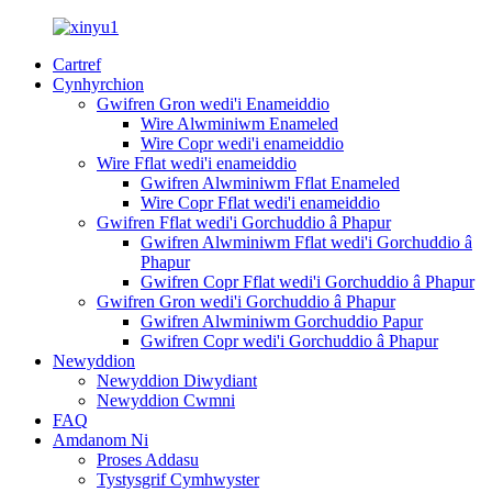
Cartref
Cynhyrchion
Gwifren Gron wedi'i Enameiddio
Wire Alwminiwm Enameled
Wire Copr wedi'i enameiddio
Wire Fflat wedi'i enameiddio
Gwifren Alwminiwm Fflat Enameled
Wire Copr Fflat wedi'i enameiddio
Gwifren Fflat wedi'i Gorchuddio â Phapur
Gwifren Alwminiwm Fflat wedi'i Gorchuddio â
Phapur
Gwifren Copr Fflat wedi'i Gorchuddio â Phapur
Gwifren Gron wedi'i Gorchuddio â Phapur
Gwifren Alwminiwm Gorchuddio Papur
Gwifren Copr wedi'i Gorchuddio â Phapur
Newyddion
Newyddion Diwydiant
Newyddion Cwmni
FAQ
Amdanom Ni
Proses Addasu
Tystysgrif Cymhwyster