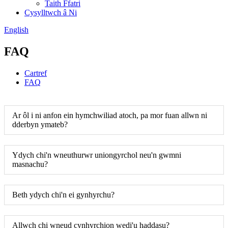
Taith Ffatri
Cysylltwch â Ni
English
FAQ
Cartref
FAQ
Ar ôl i ni anfon ein hymchwiliad atoch, pa mor fuan allwn ni
dderbyn ymateb?
Ydych chi'n wneuthurwr uniongyrchol neu'n gwmni
masnachu?
Beth ydych chi'n ei gynhyrchu?
Allwch chi wneud cynhyrchion wedi'u haddasu?