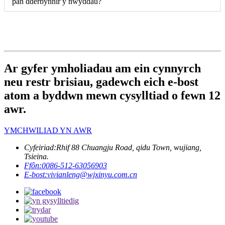
pan dderbynnir y nwyddau?
Ar gyfer ymholiadau am ein cynnyrch
neu restr brisiau, gadewch eich e-bost
atom a byddwn mewn cysylltiad o fewn 12
awr.
YMCHWILIAD YN AWR
Cyfeiriad:
Rhif 88 Chuangju Road, qidu Town, wujiang,
Tsieina.
Ffôn:
0086-512-63056903
E-bost:
vivianleng@wjxinyu.com.cn