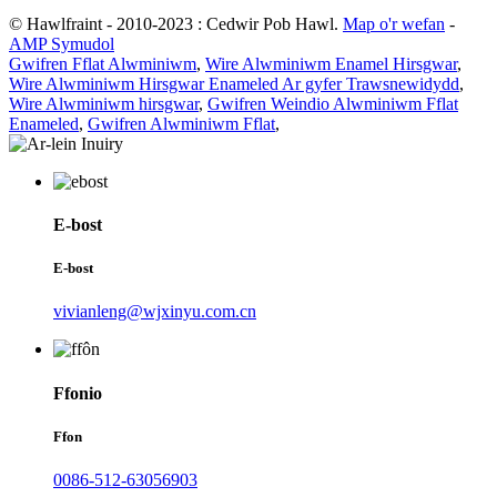
© Hawlfraint - 2010-2023 : Cedwir Pob Hawl.
Map o'r wefan
-
AMP Symudol
Gwifren Fflat Alwminiwm
,
Wire Alwminiwm Enamel Hirsgwar
,
Wire Alwminiwm Hirsgwar Enameled Ar gyfer Trawsnewidydd
,
Wire Alwminiwm hirsgwar
,
Gwifren Weindio Alwminiwm Fflat
Enameled
,
Gwifren Alwminiwm Fflat
,
E-bost
E-bost
vivianleng@wjxinyu.com.cn
Ffonio
Ffon
0086-512-63056903