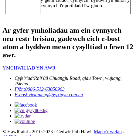
y gellir cludo'r cynnyrch, byddwn yn anfon y
cynnyrch i'r porthladd i'w gludo.
Ar gyfer ymholiadau am ein cynnyrch
neu restr brisiau, gadewch eich e-bost
atom a byddwn mewn cysylltiad o fewn 12
awr.
YMCHWILIAD YN AWR
Cyfeiriad:
Rhif 88 Chuangju Road, qidu Town, wujiang,
Tsieina.
Ffôn:
0086-512-63056903
E-bost:
vivianleng@wjxinyu.com.cn
© Hawlfraint - 2010-2023 : Cedwir Pob Hawl.
Map o'r wefan
-