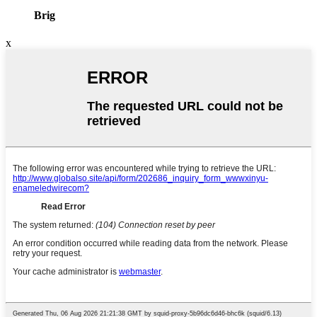
Brig
x