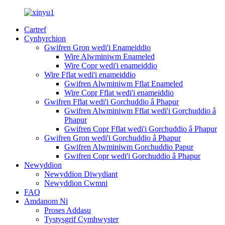
Cartref
Cynhyrchion
Gwifren Gron wedi'i Enameiddio
Wire Alwminiwm Enameled
Wire Copr wedi'i enameiddio
Wire Fflat wedi'i enameiddio
Gwifren Alwminiwm Fflat Enameled
Wire Copr Fflat wedi'i enameiddio
Gwifren Fflat wedi'i Gorchuddio â Phapur
Gwifren Alwminiwm Fflat wedi'i Gorchuddio â
Phapur
Gwifren Copr Fflat wedi'i Gorchuddio â Phapur
Gwifren Gron wedi'i Gorchuddio â Phapur
Gwifren Alwminiwm Gorchuddio Papur
Gwifren Copr wedi'i Gorchuddio â Phapur
Newyddion
Newyddion Diwydiant
Newyddion Cwmni
FAQ
Amdanom Ni
Proses Addasu
Tystysgrif Cymhwyster