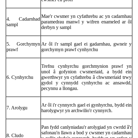
Mae'r cwsmer yn cyfathrebu ac yn cadarnhau
4. Cadarnhad
paramedrau manwl y wifren enameled ar ôl
sampl
derbyn y sampl
5. Gorchymyn
Ar ôl i'r sampl gael ei gadarnhau, gwneir y
prawf
gorchymyn prawf cynhyrchu
Trefnu cynhyrchu gorchmynion prawf yn
unol â gofynion cwsmeriaid, a bydd ein
6. Cynhyrchu
gwerthwyr yn cyfathrebu â chwsmeriaid trwy
gydol y cynnydd cynhyrchu ac ansawdd,
pecynnu a llongau.
Ar ôl i'r cynnyrch gael ei gynhyrchu, bydd ein
7. Arolygu
harolygwyr yn archwilio'r cynnyrch.
Pan fydd canlyniadau'r arolygiad yn cwrdd â'r
safonau'n llawn a bod y cwsmer yn cadarnhau
8. Cludo