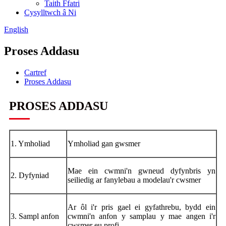
Taith Ffatri
Cysylltwch â Ni
English
Proses Addasu
Cartref
Proses Addasu
PROSES ADDASU
1. Ymholiad
Ymholiad gan gwsmer
Mae ein cwmni'n gwneud dyfynbris yn
2. Dyfyniad
seiliedig ar fanylebau a modelau'r cwsmer
Ar ôl i'r pris gael ei gyfathrebu, bydd ein
3. Sampl anfon
cwmni'n anfon y samplau y mae angen i'r
cwsmer eu profi