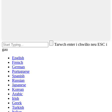
Tarwch enter i chwilio neu ESC i
gau
English
French
German
Portuguese
Spanish
Russian
Japanese
Korean
Arabic
Irish
Greek
Turkish
Italian