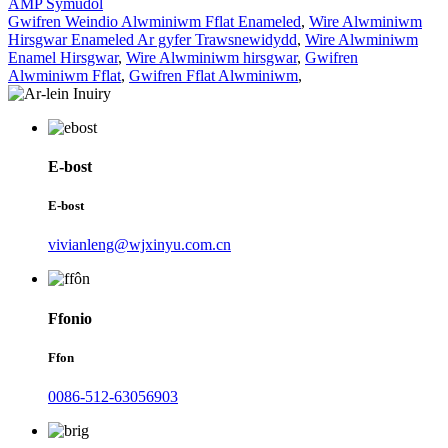
AMP Symudol
Gwifren Weindio Alwminiwm Fflat Enameled
,
Wire Alwminiwm
Hirsgwar Enameled Ar gyfer Trawsnewidydd
,
Wire Alwminiwm
Enamel Hirsgwar
,
Wire Alwminiwm hirsgwar
,
Gwifren
Alwminiwm Fflat
,
Gwifren Fflat Alwminiwm
,
E-bost
E-bost
vivianleng@wjxinyu.com.cn
Ffonio
Ffon
0086-512-63056903