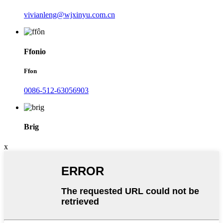
vivianleng@wjxinyu.com.cn
Ffonio
Ffon
0086-512-63056903
Brig
x