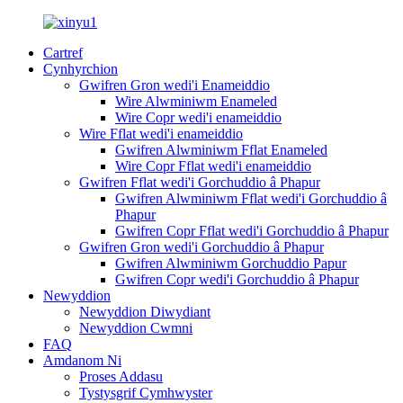
Cartref
Cynhyrchion
Gwifren Gron wedi'i Enameiddio
Wire Alwminiwm Enameled
Wire Copr wedi'i enameiddio
Wire Fflat wedi'i enameiddio
Gwifren Alwminiwm Fflat Enameled
Wire Copr Fflat wedi'i enameiddio
Gwifren Fflat wedi'i Gorchuddio â Phapur
Gwifren Alwminiwm Fflat wedi'i Gorchuddio â
Phapur
Gwifren Copr Fflat wedi'i Gorchuddio â Phapur
Gwifren Gron wedi'i Gorchuddio â Phapur
Gwifren Alwminiwm Gorchuddio Papur
Gwifren Copr wedi'i Gorchuddio â Phapur
Newyddion
Newyddion Diwydiant
Newyddion Cwmni
FAQ
Amdanom Ni
Proses Addasu
Tystysgrif Cymhwyster