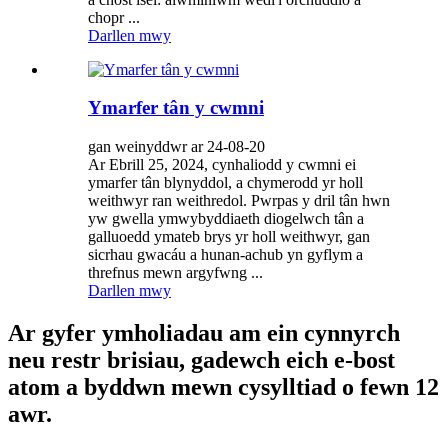
chopr ...
Darllen mwy
Ymarfer tân y cwmni
gan weinyddwr ar 24-08-20
Ar Ebrill 25, 2024, cynhaliodd y cwmni ei
ymarfer tân blynyddol, a chymerodd yr holl
weithwyr ran weithredol. Pwrpas y dril tân hwn
yw gwella ymwybyddiaeth diogelwch tân a
galluoedd ymateb brys yr holl weithwyr, gan
sicrhau gwacáu a hunan-achub yn gyflym a
threfnus mewn argyfwng ...
Darllen mwy
Ar gyfer ymholiadau am ein cynnyrch
neu restr brisiau, gadewch eich e-bost
atom a byddwn mewn cysylltiad o fewn 12
awr.