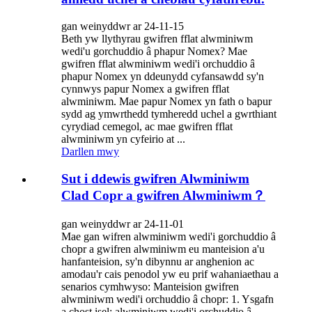
gan weinyddwr ar 24-11-15
Beth yw llythyrau gwifren fflat alwminiwm
wedi'u gorchuddio â phapur Nomex? Mae
gwifren fflat alwminiwm wedi'i orchuddio â
phapur Nomex yn ddeunydd cyfansawdd sy'n
cynnwys papur Nomex a gwifren fflat
alwminiwm. Mae papur Nomex yn fath o bapur
sydd ag ymwrthedd tymheredd uchel a gwrthiant
cyrydiad cemegol, ac mae gwifren fflat
alwminiwm yn cyfeirio at ...
Darllen mwy
Sut i ddewis gwifren Alwminiwm
Clad Copr a gwifren Alwminiwm？
gan weinyddwr ar 24-11-01
Mae gan wifren alwminiwm wedi'i gorchuddio â
chopr a gwifren alwminiwm eu manteision a'u
hanfanteision, sy'n dibynnu ar anghenion ac
amodau'r cais penodol yw eu prif wahaniaethau a
senarios cymhwyso: Manteision gwifren
alwminiwm wedi'i orchuddio â chopr: 1. Ysgafn
a chost isel: alwminiwm wedi'i orchuddio â