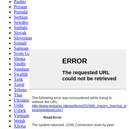
Pashto
Persian
Punjabi
Serbian
Sesotho
Sinhala
Slovak
Slovenian
Somali
Samoan
Scots Gaelic
Shona
Sindhi
Sundanese
Swahili
Tajik
Tamil
Telugu
Thai
Ukrainian
Urdu
Uzbek
Vietnamese
Welsh
Xhosa