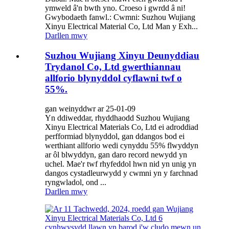
ymweld â'n bwth yno. Croeso i gwrdd â ni!
Gwybodaeth fanwl.: Cwmni: Suzhou Wujiang
Xinyu Electrical Material Co, Ltd Man y Exh...
Darllen mwy
Suzhou Wujiang Xinyu Deunyddiau
Trydanol Co, Ltd gwerthiannau
allforio blynyddol cyflawni twf o
55%.
gan weinyddwr ar 25-01-09
Yn ddiweddar, rhyddhaodd Suzhou Wujiang
Xinyu Electrical Materials Co, Ltd ei adroddiad
perfformiad blynyddol, gan ddangos bod ei
werthiant allforio wedi cynyddu 55% flwyddyn
ar ôl blwyddyn, gan daro record newydd yn
uchel. Mae'r twf rhyfeddol hwn nid yn unig yn
dangos cystadleurwydd y cwmni yn y farchnad
ryngwladol, ond ...
Darllen mwy