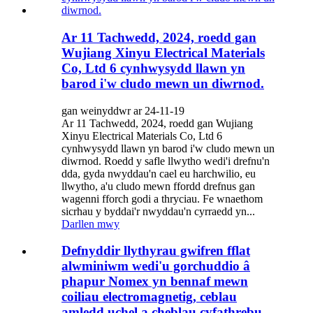
Ar 11 Tachwedd, 2024, roedd gan
Wujiang Xinyu Electrical Materials
Co, Ltd 6 cynhwysydd llawn yn
barod i'w cludo mewn un diwrnod.
gan weinyddwr ar 24-11-19
Ar 11 Tachwedd, 2024, roedd gan Wujiang
Xinyu Electrical Materials Co, Ltd 6
cynhwysydd llawn yn barod i'w cludo mewn un
diwrnod. Roedd y safle llwytho wedi'i drefnu'n
dda, gyda nwyddau'n cael eu harchwilio, eu
llwytho, a'u cludo mewn ffordd drefnus gan
wagenni fforch godi a thryciau. Fe wnaethom
sicrhau y byddai'r nwyddau'n cyrraedd yn...
Darllen mwy
Defnyddir llythyrau gwifren fflat
alwminiwm wedi'u gorchuddio â
phapur Nomex yn bennaf mewn
coiliau electromagnetig, ceblau
amledd uchel a cheblau cyfathrebu.