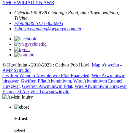
YMCHWILIAD YN AWR
Cyfeiriad:
Rhif 88 Chuangju Road, qidu Town, wujiang,
Tsieina.
Ffôn:
0086-512-63056903
E-bost:
vivianleng@wjxinyu.com.cn
© Hawlfraint - 2010-2023 : Cedwir Pob Hawl.
Map o'r wefan
-
AMP Symudol
Gwifren Weindio Alwminiwm Fflat Enameled
,
Wire Alwminiwm
hirsgwar
,
Gwifren Fflat Alwminiwm
,
Wire Alwminiwm Enamel
Hirsgwar
,
Gwifren Alwminiwm Fflat
,
Wire Alwminiwm Hirsgwar
Enameled Ar gyfer Trawsnewidydd
,
E-bost
E-bost