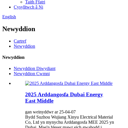
Taith Ffatri
Cysylltwch â Ni
English
Newyddion
Cartref
Newyddion
Newyddion
Newyddion Diwydiant
Newyddion Cwmni
2025 Arddangosfa Dubai Energy
East Middle
gan weinyddwr ar 25-04-07
Bydd Suzhou Wujiang Xinyu Electrical Material
Co, Ltd yn mynychu Arddangosfa MEE 2025 yn
Dubai. Mae'n bleser mawr eich gwahodd i