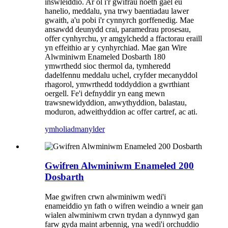
inswleiddio. Ar ôl i'r gwifrau noeth gael eu
hanelio, meddalu, yna trwy baentiadau lawer
gwaith, a'u pobi i'r cynnyrch gorffenedig. Mae
ansawdd deunydd crai, paramedrau prosesau,
offer cynhyrchu, yr amgylchedd a ffactorau eraill
yn effeithio ar y cynhyrchiad. Mae gan Wire
Alwminiwm Enameled Dosbarth 180
ymwrthedd sioc thermol da, tymheredd
dadelfennu meddalu uchel, cryfder mecanyddol
rhagorol, ymwrthedd toddyddion a gwrthiant
oergell. Fe'i defnyddir yn eang mewn
trawsnewidyddion, anwythyddion, balastau,
moduron, adweithyddion ac offer cartref, ac ati.
ymholiad
manylder
Gwifren Alwminiwm Enameled 200
Dosbarth
Mae gwifren crwn alwminiwm wedi'i
enameiddio yn fath o wifren weindio a wneir gan
wialen alwminiwm crwn trydan a dynnwyd gan
farw gyda maint arbennig, yna wedi'i orchuddio