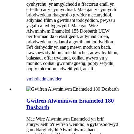
cynhyrchu, yr amgylchedd a ffactorau eraill yn
effeithio ar y cynhyrchiad. Mae gan y cynnyrch
briodweddau rhagorol o gryfder mecanyddol,
adlyniad ffilm a gwrthiant toddyddion, pwysau
ysgafn a hyblygrwydd. Mae gan Wire
Alwminiwm Enameled 155 Dosbarth UEW
berfformiad da o elastigedd, adlyniad croen,
priodweddau trydanol a gwrthiant toddyddion.
Fe'i defnyddir yn eang mewn moduron bach,
trawsnewidyddion amledd uchel, anwythyddion,
balastau, offer trydanol, coiliau gwyro yn y
monitor, coiliau gwrthmagnetig, popty sefydlu,
popty microdon, adweithydd, ac ati.
ymholiad
manylder
Gwifren Alwminiwm Enameled 180
Dosbarth
Mae Wire Alwminiwm Enameled yn brif
amrywiaeth o'r wifren weindio, a gyfansoddwyd
gan ddargludydd Alwminiwm a haen