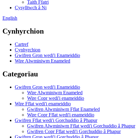
Taith Ffatri
Cysylltwch â Ni
English
Cynhyrchion
Cartref
Cynhyrchion
Gwifren Gron wedi'i Enameiddio
Wire Alwminiwm Enameled
Categorïau
Gwifren Gron wedi'i Enameiddio
Wire Alwminiwm Enameled
Wire Copr wedi'i enameiddio
Wire Fflat wedi'i enameiddio
Gwifren Alwminiwm Fflat Enameled
Wire Copr Fflat wedi'i enameiddio
Gwifren Fflat wedi'i Gorchuddio â Phapur
Gwifren Alwminiwm Fflat wedi'i Gorchuddio â Phapur
Gwifren Copr Fflat wedi'i Gorchuddio â Phapur
Gwifren Gron wedi'i Gorchuddio â Phapur