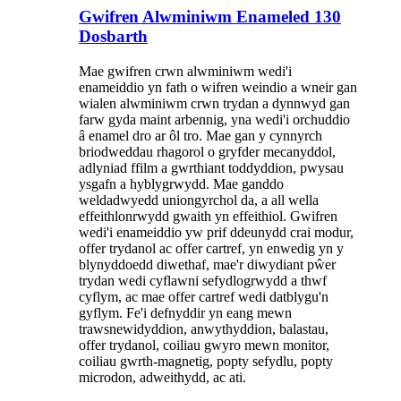
Gwifren Alwminiwm Enameled 130
Dosbarth
Mae gwifren crwn alwminiwm wedi'i
enameiddio yn fath o wifren weindio a wneir gan
wialen alwminiwm crwn trydan a dynnwyd gan
farw gyda maint arbennig, yna wedi'i orchuddio
â enamel dro ar ôl tro. Mae gan y cynnyrch
briodweddau rhagorol o gryfder mecanyddol,
adlyniad ffilm a gwrthiant toddyddion, pwysau
ysgafn a hyblygrwydd. Mae ganddo
weldadwyedd uniongyrchol da, a all wella
effeithlonrwydd gwaith yn effeithiol. Gwifren
wedi'i enameiddio yw prif ddeunydd crai modur,
offer trydanol ac offer cartref, yn enwedig yn y
blynyddoedd diwethaf, mae'r diwydiant pŵer
trydan wedi cyflawni sefydlogrwydd a thwf
cyflym, ac mae offer cartref wedi datblygu'n
gyflym. Fe'i defnyddir yn eang mewn
trawsnewidyddion, anwythyddion, balastau,
offer trydanol, coiliau gwyro mewn monitor,
coiliau gwrth-magnetig, popty sefydlu, popty
microdon, adweithydd, ac ati.