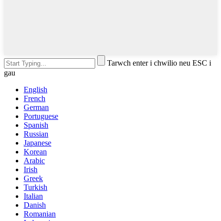
Tarwch enter i chwilio neu ESC i
gau
English
French
German
Portuguese
Spanish
Russian
Japanese
Korean
Arabic
Irish
Greek
Turkish
Italian
Danish
Romanian