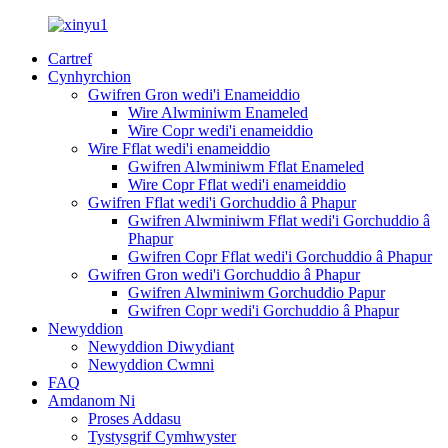
Cartref
Cynhyrchion
Gwifren Gron wedi'i Enameiddio
Wire Alwminiwm Enameled
Wire Copr wedi'i enameiddio
Wire Fflat wedi'i enameiddio
Gwifren Alwminiwm Fflat Enameled
Wire Copr Fflat wedi'i enameiddio
Gwifren Fflat wedi'i Gorchuddio â Phapur
Gwifren Alwminiwm Fflat wedi'i Gorchuddio â
Phapur
Gwifren Copr Fflat wedi'i Gorchuddio â Phapur
Gwifren Gron wedi'i Gorchuddio â Phapur
Gwifren Alwminiwm Gorchuddio Papur
Gwifren Copr wedi'i Gorchuddio â Phapur
Newyddion
Newyddion Diwydiant
Newyddion Cwmni
FAQ
Amdanom Ni
Proses Addasu
Tystysgrif Cymhwyster