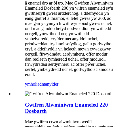
â enamel dro ar ôl tro. Mae Gwifren Alwminiwm
Enameled Dosbarth 200 yn wifren enameled sy'n
gwrthsefyll gwres ardderchog, a ddefnyddir yn
eang gartref a thramor, ei lefel gwres yw 200, ac
mae gan y cynnyrch wrthwynebiad gwres uchel,
ond mae ganddo hefyd nodweddion ymwrthedd
oergell, ymwrthedd oer, ymwrthedd
ymbelydredd, cryfder mecanyddol uchel,
priodweddau trydanol sefydlog, gallu gorlwytho
cryf, a ddefnyddir yn helaeth mewn cywasgwyr
oergell, ffrwydradau aerdymheru, offer modur
dan reolaeth tymheredd uchel, offer modurol,
ffrwydradau aerdymheru ac offer pŵer uchel.
oerfel, ymbelydredd uchel, gorlwytho ac amodau
eraill.
ymholiad
manylder
Gwifren Alwminiwm Enameled 220
Dosbarth
Mae gwifren crwn alwminiwm wedi'i
enameiddio yn fath o wifren weindio a wneir gan