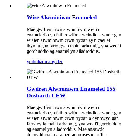
Wire Alwminiwm Enameled
Mae gwifren crwn alwminiwm wedi'i
enameiddio yn fath o wifren weindio a wneir gan
wialen alwminiwm crwn trydan sy'n cael ei
thynnu gan farw gyda maint arbennig, yna wedi'i
gorchuddio ag enamel yn ailadroddus.
ymholiad
manylder
Gwifren Alwminiwm Enameled 155
Dosbarth UEW
Mae gwifren crwn alwminiwm wedi'i
enameiddio yn fath o wifren weindio a wneir gan
wialen alwminiwm crwn trydan a dynnwyd gan
farw gyda maint arbennig, yna wedi'i gorchuddio
ag enamel yn ailadroddus. Mae ansawdd
deunydd crai, paramedrau prosesau, offer