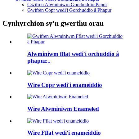
Gwifren Alwminiwm Gorchuddio Papur
Gwifren Copr wedi'i Gorchuddio â Phapur
Cynhyrchion sy'n gwerthu orau
Alwminiwm fflat wedi'i orchuddio â
phapur...
Wire Copr wedi'i enameiddio
Wire Alwminiwm Enameled
Wire Fflat wedi'i enameiddio