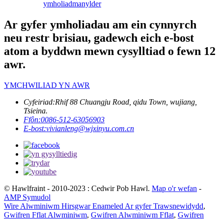
ymholiad
manylder
Ar gyfer ymholiadau am ein cynnyrch
neu restr brisiau, gadewch eich e-bost
atom a byddwn mewn cysylltiad o fewn 12
awr.
YMCHWILIAD YN AWR
Cyfeiriad:
Rhif 88 Chuangju Road, qidu Town, wujiang,
Tsieina.
Ffôn:
0086-512-63056903
E-bost:
vivianleng@wjxinyu.com.cn
© Hawlfraint - 2010-2023 : Cedwir Pob Hawl.
Map o'r wefan
-
AMP Symudol
Wire Alwminiwm Hirsgwar Enameled Ar gyfer Trawsnewidydd
,
Gwifren Fflat Alwminiwm
,
Gwifren Alwminiwm Fflat
,
Gwifren