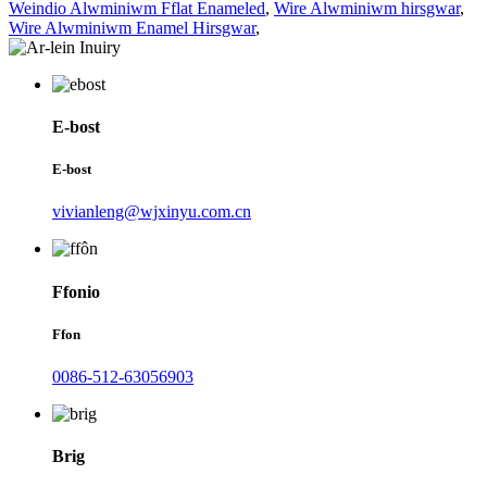
Weindio Alwminiwm Fflat Enameled
,
Wire Alwminiwm hirsgwar
,
Wire Alwminiwm Enamel Hirsgwar
,
E-bost
E-bost
vivianleng@wjxinyu.com.cn
Ffonio
Ffon
0086-512-63056903
Brig