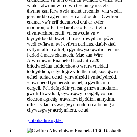
wialen alwminiwm crwn trydan sy'n cael ei
thynnu gan farw gyda maint arbennig, yna wedi'i
gorchuddio ag enamel yn ailadroddus. Gwifren
enamel yw'r prif ddeunydd crai ar gyfer
moduron, offer trydanol ac offer cartref a
chynhyrchion eraill, yn enwedig yn y
blynyddoedd diwethaf mae'r diwydiant pŵer
wedi cyflawni twf cyflym parhaus, datblygiad
cyflym offer cartref, i gymhwyso gwifren enamel
i ddod â maes ehangach. Mae gan Wire
Alwminiwm Enameled Dosbarth 220
briodweddau ardderchog o wrthwynebiad
toddyddion, sefydlogrwydd thermol, sioc gwres
uchel, toriad uchel, ymwrthedd i ymbelydredd,
ymwrthedd tymheredd uchel, a gwrthiant i
oergell. Fe'i defnyddir yn eang mewn moduron
gwrth-ffrwydrad, cywasgwyr oergell, coiliau
electromagnetig, trawsnewidyddion anhydrin,
offer trydan, cywasgwyr moduron arbennig a
chywasgwyr aerdymheru, ac ati.
ymholiad
manylder