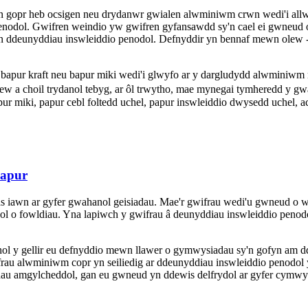
en gopr heb ocsigen neu drydanwr gwialen alwminiwm crwn wedi'i allw
enodol. Gwifren weindio yw gwifren gyfansawdd sy'n cael ei gwneud o
gan ddeunyddiau inswleiddio penodol. Defnyddir yn bennaf mewn olew -
 bapur kraft neu bapur miki wedi'i glwyfo ar y dargludydd alwminiwm
ew a choil trydanol tebyg, ar ôl trwytho, mae mynegai tymheredd y gw
r miki, papur cebl foltedd uchel, papur inswleiddio dwysedd uchel, ac
hapur
iawn ar gyfer gwahanol geisiadau. Mae'r gwifrau wedi'u gwneud o wi
ol o fowldiau. Yna lapiwch y gwifrau â deunyddiau inswleiddio penod
ol y gellir eu defnyddio mewn llawer o gymwysiadau sy'n gofyn am d
frau alwminiwm copr yn seiliedig ar ddeunyddiau inswleiddio penodol 
odau amgylcheddol, gan eu gwneud yn ddewis delfrydol ar gyfer cymw