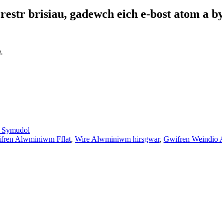
estr brisiau, gadewch eich e-bost atom a b
.
Symudol
fren Alwminiwm Fflat
,
Wire Alwminiwm hirsgwar
,
Gwifren Weindio 