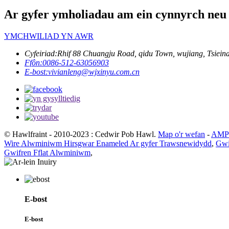
Ar gyfer ymholiadau am ein cynnyrch neu r
YMCHWILIAD YN AWR
Cyfeiriad:
Rhif 88 Chuangju Road, qidu Town, wujiang, Tsieina
Ffôn:
0086-512-63056903
E-bost:
vivianleng@wjxinyu.com.cn
© Hawlfraint - 2010-2023 : Cedwir Pob Hawl.
Map o'r wefan
-
AMP 
Wire Alwminiwm Hirsgwar Enameled Ar gyfer Trawsnewidydd
,
Gwi
Gwifren Fflat Alwminiwm
,
E-bost
E-bost