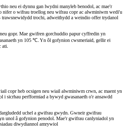
thio neu ei dynnu gan lwydni manyleb benodol, ac mae'r
 nifer o wifrau troellog neu wifrau copr ac alwminiwm wedi'u
 trawsnewidydd trochi, adweithydd a weindio offer trydanol
 neu gopr. Mae gwifren gorchuddio papur cyffredin yn
asanaeth yn 105 ℃. Yn ôl gofynion cwsmeriaid, gellir ei
 ati.
ail copr heb ocsigen neu wiail alwminiwm crwn, ac maent yn
ol i sicrhau perfformiad a bywyd gwasanaeth o'r ansawdd
dargludedd uchel a gwifrau gwydn. Gwneir gwifrau
yn unol â gofynion penodol. Mae'r gwifrau canlyniadol yn
ysiadau diwydiannol amrywiol