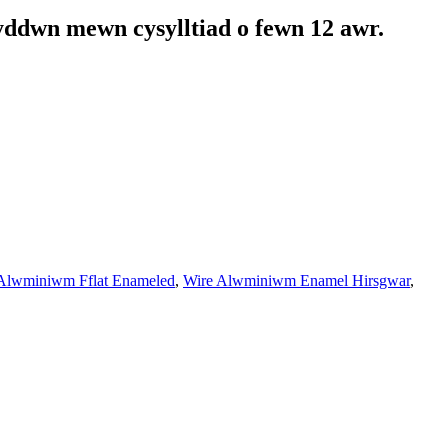
yddwn mewn cysylltiad o fewn 12 awr.
Alwminiwm Fflat Enameled
,
Wire Alwminiwm Enamel Hirsgwar
,