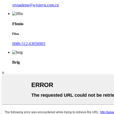
vivianleng@wjxinyu.com.cn
Ffonio
Ffon
0086-512-63056903
Brig
x