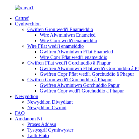
Cartref
Cynhyrchion
Gwifren Gron wedi'i Enameiddio
Wire Alwminiwm Enameled
Wire Copr wedi'i enameiddio
Wire Fflat wedi'i enameiddio
Gwifren Alwminiwm Fflat Enameled
Wire Copr Fflat wedi'i enameiddio
Gwifren Fflat wedi'i Gorchuddio â Phapur
Gwifren Alwminiwm Fflat wedi'i Gorchuddio â P
Gwifren Copr Fflat wedi'i Gorchuddio â Phapur
Gwifren Gron wedi'i Gorchuddio â Phapur
Gwifren Alwminiwm Gorchuddio Papur
Gwifren Copr wedi'i Gorchuddio â Phapur
Newyddion
Newyddion Diwydiant
Newyddion Cwmni
FAQ
Amdanom Ni
Proses Addasu
Tystysgrif Cymhwyster
Taith Ffatri