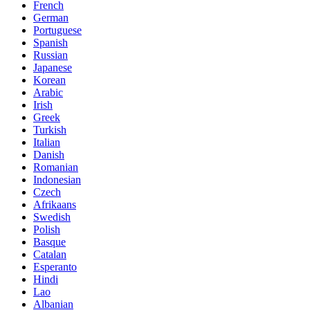
French
German
Portuguese
Spanish
Russian
Japanese
Korean
Arabic
Irish
Greek
Turkish
Italian
Danish
Romanian
Indonesian
Czech
Afrikaans
Swedish
Polish
Basque
Catalan
Esperanto
Hindi
Lao
Albanian