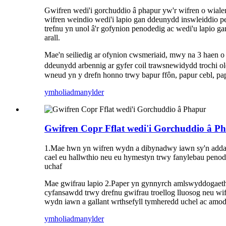
Gwifren wedi'i gorchuddio â phapur yw'r wifren o wial
wifren weindio wedi'i lapio gan ddeunydd inswleiddio p
trefnu yn unol â'r gofynion penodedig ac wedi'u lapio 
arall.
Mae'n seiliedig ar ofynion cwsmeriaid, mwy na 3 haen o
ddeunydd arbennig ar gyfer coil trawsnewidydd trochi ol
wneud yn y drefn honno trwy bapur ffôn, papur cebl, papu
ymholiad
manylder
Gwifren Copr Fflat wedi'i Gorchuddio â P
1.Mae hwn yn wifren wydn a dibynadwy iawn sy'n addas 
cael eu hallwthio neu eu hymestyn trwy fanylebau penod
uchaf
Mae gwifrau lapio 2.Paper yn gynnyrch amlswyddogaeth
cyfansawdd trwy drefnu gwifrau troellog lluosog neu wi
wydn iawn a gallant wrthsefyll tymheredd uchel ac am
ymholiad
manylder