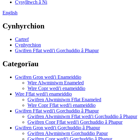
Cysylltwch â Ni
English
Cynhyrchion
Cartref
Cynhyrchion
Gwifren Fflat wedi'i Gorchuddio â Phapur
Categorïau
Gwifren Gron wedi'i Enameiddio
Wire Alwminiwm Enameled
Wire Copr wedi'i enameiddio
Wire Fflat wedi'i enameiddio
Gwifren Alwminiwm Fflat Enameled
Wire Copr Fflat wedi'i enameiddio
Gwifren Fflat wedi'i Gorchuddio â Phapur
Gwifren Alwminiwm Fflat wedi'i Gorchuddio â Phapur
Gwifren Copr Fflat wedi'i Gorchuddio â Phapur
Gwifren Gron wedi'i Gorchuddio â Phapur
Gwifren Alwminiwm Gorchuddio Papur
Gwifren Copr wedi'i Gorchuddio â Phapur