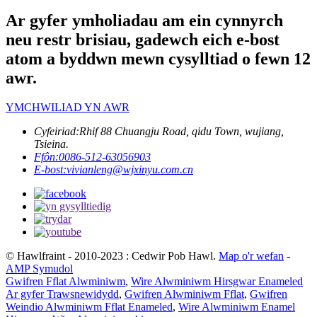
Ar gyfer ymholiadau am ein cynnyrch
neu restr brisiau, gadewch eich e-bost
atom a byddwn mewn cysylltiad o fewn 12
awr.
YMCHWILIAD YN AWR
Cyfeiriad:
Rhif 88 Chuangju Road, qidu Town, wujiang,
Tsieina.
Ffôn:
0086-512-63056903
E-bost:
vivianleng@wjxinyu.com.cn
© Hawlfraint - 2010-2023 : Cedwir Pob Hawl.
Map o'r wefan
-
AMP Symudol
Gwifren Fflat Alwminiwm
,
Wire Alwminiwm Hirsgwar Enameled
Ar gyfer Trawsnewidydd
,
Gwifren Alwminiwm Fflat
,
Gwifren
Weindio Alwminiwm Fflat Enameled
,
Wire Alwminiwm Enamel