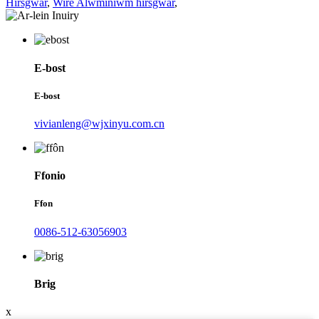
Hirsgwar
,
Wire Alwminiwm hirsgwar
,
E-bost
E-bost
vivianleng@wjxinyu.com.cn
Ffonio
Ffon
0086-512-63056903
Brig
x