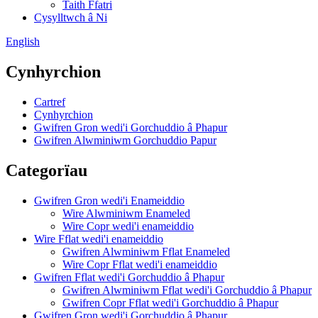
Taith Ffatri
Cysylltwch â Ni
English
Cynhyrchion
Cartref
Cynhyrchion
Gwifren Gron wedi'i Gorchuddio â Phapur
Gwifren Alwminiwm Gorchuddio Papur
Categorïau
Gwifren Gron wedi'i Enameiddio
Wire Alwminiwm Enameled
Wire Copr wedi'i enameiddio
Wire Fflat wedi'i enameiddio
Gwifren Alwminiwm Fflat Enameled
Wire Copr Fflat wedi'i enameiddio
Gwifren Fflat wedi'i Gorchuddio â Phapur
Gwifren Alwminiwm Fflat wedi'i Gorchuddio â Phapur
Gwifren Copr Fflat wedi'i Gorchuddio â Phapur
Gwifren Gron wedi'i Gorchuddio â Phapur