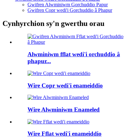
Gwifren Alwminiwm Gorchuddio Papur
Gwifren Copr wedi'i Gorchuddio â Phapur
Cynhyrchion sy'n gwerthu orau
Alwminiwm fflat wedi'i orchuddio â
phapur...
Wire Copr wedi'i enameiddio
Wire Alwminiwm Enameled
Wire Fflat wedi'i enameiddio