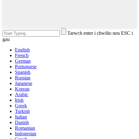
Tarwch enter i chwilio neu ESC i
gau
English
French
German
Portuguese
Spanish
Russian
Japanese
Korean
Arabic
Irish
Greek
Turkish
Italian
Danish
Romanian
Indonesian