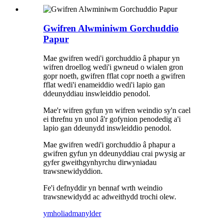
Gwifren Alwminiwm Gorchuddio
Papur
Mae gwifren wedi'i gorchuddio â phapur yn
wifren droellog wedi'i gwneud o wialen gron
gopr noeth, gwifren fflat copr noeth a gwifren
fflat wedi'i enameiddio wedi'i lapio gan
ddeunyddiau inswleiddio penodol.
Mae'r wifren gyfun yn wifren weindio sy'n cael
ei threfnu yn unol â'r gofynion penodedig a'i
lapio gan ddeunydd inswleiddio penodol.
Mae gwifren wedi'i gorchuddio â phapur a
gwifren gyfun yn ddeunyddiau crai pwysig ar
gyfer gweithgynhyrchu dirwyniadau
trawsnewidyddion.
Fe'i defnyddir yn bennaf wrth weindio
trawsnewidydd ac adweithydd trochi olew.
ymholiad
manylder