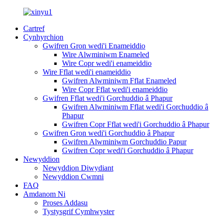
Cartref
Cynhyrchion
Gwifren Gron wedi'i Enameiddio
Wire Alwminiwm Enameled
Wire Copr wedi'i enameiddio
Wire Fflat wedi'i enameiddio
Gwifren Alwminiwm Fflat Enameled
Wire Copr Fflat wedi'i enameiddio
Gwifren Fflat wedi'i Gorchuddio â Phapur
Gwifren Alwminiwm Fflat wedi'i Gorchuddio â
Phapur
Gwifren Copr Fflat wedi'i Gorchuddio â Phapur
Gwifren Gron wedi'i Gorchuddio â Phapur
Gwifren Alwminiwm Gorchuddio Papur
Gwifren Copr wedi'i Gorchuddio â Phapur
Newyddion
Newyddion Diwydiant
Newyddion Cwmni
FAQ
Amdanom Ni
Proses Addasu
Tystysgrif Cymhwyster