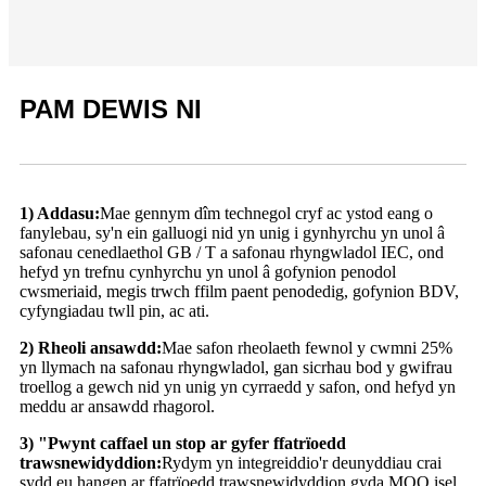
PAM DEWIS NI
1) Addasu:
Mae gennym dîm technegol cryf ac ystod eang o
fanylebau, sy'n ein galluogi nid yn unig i gynhyrchu yn unol â
safonau cenedlaethol GB / T a safonau rhyngwladol IEC, ond
hefyd yn trefnu cynhyrchu yn unol â gofynion penodol
cwsmeriaid, megis trwch ffilm paent penodedig, gofynion BDV,
cyfyngiadau twll pin, ac ati.
2) Rheoli ansawdd:
Mae safon rheolaeth fewnol y cwmni 25%
yn llymach na safonau rhyngwladol, gan sicrhau bod y gwifrau
troellog a gewch nid yn unig yn cyrraedd y safon, ond hefyd yn
meddu ar ansawdd rhagorol.
3) "Pwynt caffael un stop ar gyfer ffatrïoedd
trawsnewidyddion:
Rydym yn integreiddio'r deunyddiau crai
sydd eu hangen ar ffatrïoedd trawsnewidyddion gyda MOQ isel,