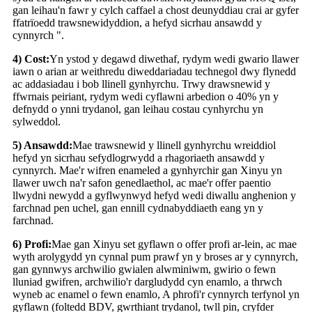
gan leihau'n fawr y cylch caffael a chost deunyddiau crai ar gyfer
ffatrïoedd trawsnewidyddion, a hefyd sicrhau ansawdd y
cynnyrch ".
4) Cost:
Yn ystod y degawd diwethaf, rydym wedi gwario llawer
iawn o arian ar weithredu diweddariadau technegol dwy flynedd
ac addasiadau i bob llinell gynhyrchu. Trwy drawsnewid y
ffwrnais peiriant, rydym wedi cyflawni arbedion o 40% yn y
defnydd o ynni trydanol, gan leihau costau cynhyrchu yn
sylweddol.
5) Ansawdd:
Mae trawsnewid y llinell gynhyrchu wreiddiol
hefyd yn sicrhau sefydlogrwydd a rhagoriaeth ansawdd y
cynnyrch. Mae'r wifren enameled a gynhyrchir gan Xinyu yn
llawer uwch na'r safon genedlaethol, ac mae'r offer paentio
llwydni newydd a gyflwynwyd hefyd wedi diwallu anghenion y
farchnad pen uchel, gan ennill cydnabyddiaeth eang yn y
farchnad.
6) Profi:
Mae gan Xinyu set gyflawn o offer profi ar-lein, ac mae
wyth arolygydd yn cynnal pum prawf yn y broses ar y cynnyrch,
gan gynnwys archwilio gwialen alwminiwm, gwirio o fewn
lluniad gwifren, archwilio'r dargludydd cyn enamlo, a thrwch
wyneb ac enamel o fewn enamlo, A phrofi'r cynnyrch terfynol yn
gyflawn (foltedd BDV, gwrthiant trydanol, twll pin, cryfder