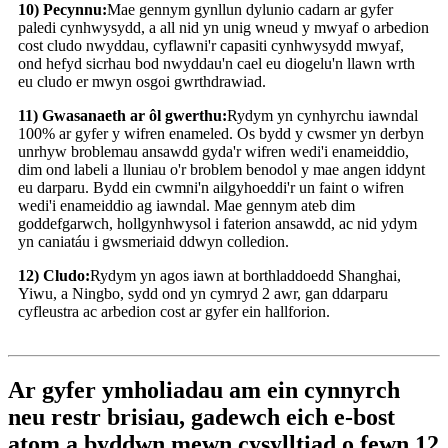
10) Pecynnu:
Mae gennym gynllun dylunio cadarn ar gyfer
paledi cynhwysydd, a all nid yn unig wneud y mwyaf o arbedion
cost cludo nwyddau, cyflawni'r capasiti cynhwysydd mwyaf,
ond hefyd sicrhau bod nwyddau'n cael eu diogelu'n llawn wrth
eu cludo er mwyn osgoi gwrthdrawiad.
11) Gwasanaeth ar ôl gwerthu:
Rydym yn cynhyrchu iawndal
100% ar gyfer y wifren enameled. Os bydd y cwsmer yn derbyn
unrhyw broblemau ansawdd gyda'r wifren wedi'i enameiddio,
dim ond labeli a lluniau o'r broblem benodol y mae angen iddynt
eu darparu. Bydd ein cwmni'n ailgyhoeddi'r un faint o wifren
wedi'i enameiddio ag iawndal. Mae gennym ateb dim
goddefgarwch, hollgynhwysol i faterion ansawdd, ac nid ydym
yn caniatáu i gwsmeriaid ddwyn colledion.
12) Cludo:
Rydym yn agos iawn at borthladdoedd Shanghai,
Yiwu, a Ningbo, sydd ond yn cymryd 2 awr, gan ddarparu
cyfleustra ac arbedion cost ar gyfer ein hallforion.
Ar gyfer ymholiadau am ein cynnyrch
neu restr brisiau, gadewch eich e-bost
atom a byddwn mewn cysylltiad o fewn 12