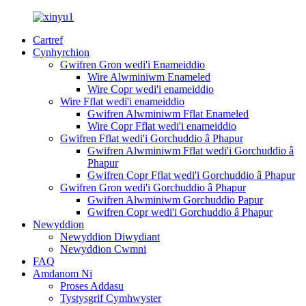
Cartref
Cynhyrchion
Gwifren Gron wedi'i Enameiddio
Wire Alwminiwm Enameled
Wire Copr wedi'i enameiddio
Wire Fflat wedi'i enameiddio
Gwifren Alwminiwm Fflat Enameled
Wire Copr Fflat wedi'i enameiddio
Gwifren Fflat wedi'i Gorchuddio â Phapur
Gwifren Alwminiwm Fflat wedi'i Gorchuddio â
Phapur
Gwifren Copr Fflat wedi'i Gorchuddio â Phapur
Gwifren Gron wedi'i Gorchuddio â Phapur
Gwifren Alwminiwm Gorchuddio Papur
Gwifren Copr wedi'i Gorchuddio â Phapur
Newyddion
Newyddion Diwydiant
Newyddion Cwmni
FAQ
Amdanom Ni
Proses Addasu
Tystysgrif Cymhwyster