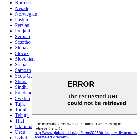
Burmese
Nepali
Norwegian
Pashto
Persian
Punjabi
Serbian
Sesotho
Sinhala
Slovak
Slovenian
Somali
Samoan
Scots Gaelic
Shona
Sindhi
Sundanese
Swahili
Tajik
Tamil
Telugu
Thai
Ukrainian
Urdu
Uzbek