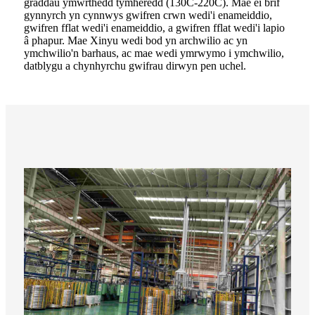
graddau ymwrthedd tymheredd (130C-220C). Mae ei brif
gynnyrch yn cynnwys gwifren crwn wedi'i enameiddio,
gwifren fflat wedi'i enameiddio, a gwifren fflat wedi'i lapio
â phapur. Mae Xinyu wedi bod yn archwilio ac yn
ymchwilio'n barhaus, ac mae wedi ymrwymo i ymchwilio,
datblygu a chynhyrchu gwifrau dirwyn pen uchel.