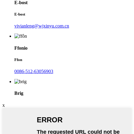
E-bost
E-bost
vivianleng@wjxinyu.com.cn
Ffonio
Ffon
0086-512-63056903
Brig
x