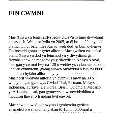
EIN CWMNI
Mae Xinyu yn fenter ardystiedig UL sy'n cyfuno diwydiant
a masnach. Wedi'i sefydlu yn 2005, ar ôl bron i 20 mlynedd
o ymchwil di-baid, mae Xinyu wedi dod yn bum cyflenwr
Tsieineaidd gorau ar gyfer allforio. Mae gwifren enameled
brand Xinyu yn dod yn feincnod yn y diwydiant, gan
fwynhau enw da rhagorol yn y diwydiant. Ar hyn o bryd,
mae gan y cwmni fwy na 120 o weithwyr, cyfanswm o 32 o
linellau cynhyrchu, gydag allbwn blynyddol o fwy na 8000
tunnell a chyfaint allforio blynyddol o tua 6000 tunnell.
Mae'r prif wledydd allforio yn cynnwys mwy na 30 o
wledydd, gan gynnwys Gwlad Thai, Fietnam, Malaysia,
Indonesia, Türkiye, De Korea, Brasil, Colombia, Mecsico,
yr Ariannin, ac ati, gan gynnwys trawsnewidyddion a
moduron llawer o frandiau byd enwog.
Mae'r cwmni wedi ymrwymo i gynhyrchu gwifrau
enameled o wahanol fanylebau (0.15mm-6.00mm) a