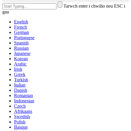
Tarwch enter i chwilio neu ESC i
gau
English
French
German
Portuguese
Spanish
Russian
Japanese
Korean
Arabic
Irish
Greek
Turkish
Italian
Danish
Romanian
Indonesian
Czech
Afrikaans
Swedish
Polish
Basque