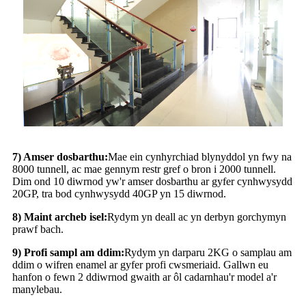
7) Amser dosbarthu:
Mae ein cynhyrchiad blynyddol yn fwy na
8000 tunnell, ac mae gennym restr gref o bron i 2000 tunnell.
Dim ond 10 diwrnod yw'r amser dosbarthu ar gyfer cynhwysydd
20GP, tra bod cynhwysydd 40GP yn 15 diwrnod.
8) Maint archeb isel:
Rydym yn deall ac yn derbyn gorchymyn
prawf bach.
9) Profi sampl am ddim:
Rydym yn darparu 2KG o samplau am
ddim o wifren enamel ar gyfer profi cwsmeriaid. Gallwn eu
hanfon o fewn 2 ddiwrnod gwaith ar ôl cadarnhau'r model a'r
manylebau.