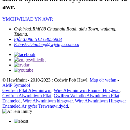
awr.
YMCHWILIAD YN AWR
Cyfeiriad:
Rhif 88 Chuangju Road, qidu Town, wujiang,
Tsieina.
Ffôn:
0086-512-63056903
E-bost:
vivianleng@wjxinyu.com.cn
© Hawlfraint - 2010-2023 : Cedwir Pob Hawl.
Map o'r wefan
-
AMP Symudol
Gwifren Fflat Alwminiwm
,
Wire Alwminiwm Enamel Hirsgwar
,
Gwifren Alwminiwm Fflat
,
Gwifren Weindio Alwminiwm Fflat
Enameled
,
Wire Alwminiwm hirsgwar
,
Wire Alwminiwm Hirsgwar
Enameled Ar gyfer Trawsnewidydd
,