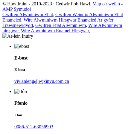
© Hawlfraint - 2010-2023 : Cedwir Pob Hawl.
Map o'r wefan
-
AMP Symudol
Gwifren Alwminiwm Fflat
,
Gwifren Weindio Alwminiwm Fflat
Enameled
,
Wire Alwminiwm Hirsgwar Enameled Ar gyfer
Trawsnewidydd
,
Gwifren Fflat Alwminiwm
,
Wire Alwminiwm
hirsgwar
,
Wire Alwminiwm Enamel Hirsgwar
,
E-bost
E-bost
vivianleng@wjxinyu.com.cn
Ffonio
Ffon
0086-512-63056903