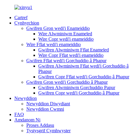
Cartref
Cynhyrchion
Gwifren Gron wedi'i Enameiddio
Wire Alwminiwm Enameled
Wire Copr wedi'i enameiddio
Wire Fflat wedi'i enameiddio
Gwifren Alwminiwm Fflat Enameled
Wire Copr Fflat wedi'i enameiddio
Gwifren Fflat wedi'i Gorchuddio â Phapur
Gwifren Alwminiwm Fflat wedi'i Gorchuddio â
Phapur
Gwifren Copr Fflat wedi'i Gorchuddio â Phapur
Gwifren Gron wedi'i Gorchuddio â Phapur
Gwifren Alwminiwm Gorchuddio Papur
Gwifren Copr wedi'i Gorchuddio â Phapur
Newyddion
Newyddion Diwydiant
Newyddion Cwmni
FAQ
Amdanom Ni
Proses Addasu
Tystysgrif Cymhwyster