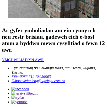
Ar gyfer ymholiadau am ein cynnyrch
neu restr brisiau, gadewch eich e-bost
atom a byddwn mewn cysylltiad o fewn 12
awr.
YMCHWILIAD YN AWR
Cyfeiriad:
Rhif 88 Chuangju Road, qidu Town, wujiang,
Tsieina.
Ffôn:
0086-512-63056903
E-bost:
vivianleng@wjxinyu.com.cn