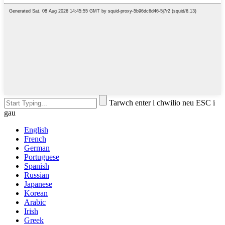
Tarwch enter i chwilio neu ESC i
gau
English
French
German
Portuguese
Spanish
Russian
Japanese
Korean
Arabic
Irish
Greek