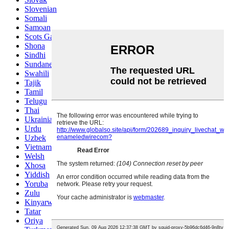
Slovenian
Somali
Samoan
Scots Gaelic
Shona
Sindhi
Sundanese
Swahili
Tajik
Tamil
Telugu
Thai
Ukrainian
Urdu
Uzbek
Vietnamese
Welsh
Xhosa
Yiddish
Yoruba
Zulu
Kinyarwanda
Tatar
Oriya