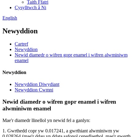
Taith Ffatri
Cysylltwch â Ni
English
Newyddion
Cartref
Newyddion
Newid diamedr o wifren gopr enamel i wifren alwminiwm
enamel
Newyddion
Newyddion Diwydiant
Newyddion Cwmni
Newid diamedr o wifren gopr enamel i wifren
alwminiwm enamel
Mae'r diamedr llinellol yn newid fel a ganlyn:
1. Gwrthedd copr yw 0.017241, a gwrthiant alwminiwm yw
0.028264 (mae'r ddau yn ddata safonol cenedlaethol, mae'r gwerth