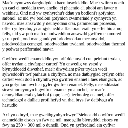
Mae'n cynnwys dargludydd a haen inswleiddio. Mae'r wifren noeth
yn cael ei meddalu trwy anelio, ei phaentio a'i phobi am lawer o
weithiau. Ond nid yw cynhyrchu'r ddau yn bodloni'r gofynion
safonol, ac nid yw bodloni gofynion cwsmeriaid y cynnyrch yn
hawdd, mae ansawdd y deunyddiau crai, paramedrau prosesau,
offer cynhyrchu, yr amgylchedd a ffactorau eraill yn effeithio arno,
felly, nid yw pob math o nodweddion ansawdd gwifren enamored
yr un peth, ond mae ganddynt briodweddau mecanyddol,
priodweddau cemegol, priodweddau trydanol, priodweddau thermol
y pedwar perfformiad mawr.
Gwifren wedi'i enameiddio yw prif ddeunydd crai peiriant trydan,
offer trydan a chyfarpar cartref. Yn enwedig yn ystod y
blynyddoedd diwethaf, mae'r diwydiant pŵer trydan wedi
sylweddoli'r twf parhaus a chyflym, ac mae datblygiad cyflym offer
cartref wedi dod â chymhwyso gwifren enamel i faes ehangach, ac
yna gofynion uwch ar gyfer gwifren enamel. Felly, mae addasiad
strwythur cynnyrch gwifren enamel yn anochel, ac mae'r
deunyddiau crai cyfatebol (copr, lacr), technoleg enamel, offer
technolegol a dulliau profi hefyd yn rhai brys i'w datblygu a'u
hastudio.
Ar hyn o bryd, mae gweithgynhyrchwyr Tsieineaidd o wifren wedi'i
enameiddio eisoes yn fwy na mil, mae gallu blynyddol eisoes yn
fwy na 250 ~ 300 mil o dunelli. Ond yn gyffredinol ein cyflwr