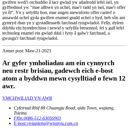
gwifren wedi'i orchuddio â lacr gwlad yw ailadrodd lefel isel, yn
gyffredinol yw "mae allbwn yn uchel, mae'r radd yn isel, mae'r offer
yn ôl". Yn y sefyllfa hon, mae angen mewnforio offer cartref o
ansawdd uchel gyda gwifren enamel gradd uchel o hyd, heb sôn am
gymryd rhan yn y gystadleuaeth farchnad ryngwladol. Felly, dylem
ddyblu ein hymdrechion i newid y sefyllfa bresennol, fel y gall lefel
technoleg enamel ein gwlad ddal i fyny â galw'r farchnad, a
gwasgu'r farchnad ryngwladol.
Amser post: Maw-21-2023
Ar gyfer ymholiadau am ein cynnyrch
neu restr brisiau, gadewch eich e-bost
atom a byddwn mewn cysylltiad o fewn 12
awr.
YMCHWILIAD YN AWR
Cyfeiriad:
Rhif 88 Chuangju Road, qidu Town, wujiang,
Tsieina.
Ffôn:
0086-512-63056903
E-bost:
vivianleng@wjxinyu.com.cn