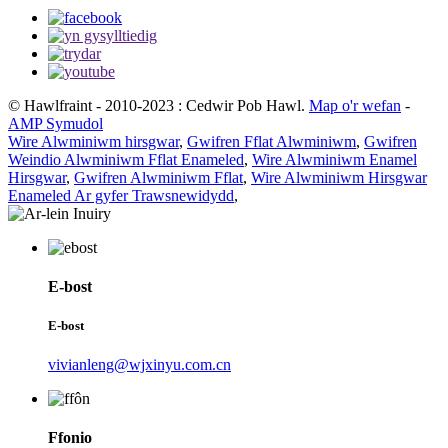
© Hawlfraint - 2010-2023 : Cedwir Pob Hawl.
Map o'r wefan
-
AMP Symudol
Wire Alwminiwm hirsgwar
,
Gwifren Fflat Alwminiwm
,
Gwifren
Weindio Alwminiwm Fflat Enameled
,
Wire Alwminiwm Enamel
Hirsgwar
,
Gwifren Alwminiwm Fflat
,
Wire Alwminiwm Hirsgwar
Enameled Ar gyfer Trawsnewidydd
,
E-bost
E-bost
vivianleng@wjxinyu.com.cn
Ffonio