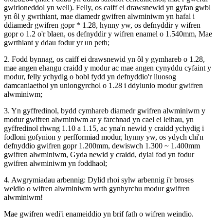
gwirioneddol yn well). Felly, os caiff ei drawsnewid yn gyfan gwbl
yn ôl y gwrthiant, mae diamedr gwifren alwminiwm yn hafal i
ddiamedr gwifren gopr * 1.28, hynny yw, os defnyddir y wifren
gopr o 1.2 o'r blaen, os defnyddir y wifren enamel o 1.540mm, Mae
gwrthiant y ddau fodur yr un peth;
2. Fodd bynnag, os caiff ei drawsnewid yn ôl y gymhareb o 1.28,
mae angen ehangu craidd y modur ac mae angen cynyddu cyfaint y
modur, felly ychydig o bobl fydd yn defnyddio'r lluosog
damcaniaethol yn uniongyrchol o 1.28 i ddylunio modur gwifren
alwminiwm;
3. Yn gyffredinol, bydd cymhareb diamedr gwifren alwminiwm y
modur gwifren alwminiwm ar y farchnad yn cael ei leihau, yn
gyffredinol rhwng 1.10 a 1.15, ac yna'n newid y craidd ychydig i
fodloni gofynion y perfformiad modur, hynny yw, os ydych chi'n
defnyddio gwifren gopr 1.200mm, dewiswch 1.300 ~ 1.400mm
gwifren alwminiwm, Gyda newid y craidd, dylai fod yn fodur
gwifren alwminiwm yn foddhaol;
4. Awgrymiadau arbennig: Dylid rhoi sylw arbennig i'r broses
weldio o wifren alwminiwm wrth gynhyrchu modur gwifren
alwminiwm!
Mae gwifren wedi'i enameiddio yn brif fath o wifren weindio.