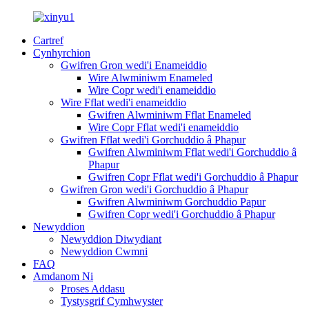
Cartref
Cynhyrchion
Gwifren Gron wedi'i Enameiddio
Wire Alwminiwm Enameled
Wire Copr wedi'i enameiddio
Wire Fflat wedi'i enameiddio
Gwifren Alwminiwm Fflat Enameled
Wire Copr Fflat wedi'i enameiddio
Gwifren Fflat wedi'i Gorchuddio â Phapur
Gwifren Alwminiwm Fflat wedi'i Gorchuddio â
Phapur
Gwifren Copr Fflat wedi'i Gorchuddio â Phapur
Gwifren Gron wedi'i Gorchuddio â Phapur
Gwifren Alwminiwm Gorchuddio Papur
Gwifren Copr wedi'i Gorchuddio â Phapur
Newyddion
Newyddion Diwydiant
Newyddion Cwmni
FAQ
Amdanom Ni
Proses Addasu
Tystysgrif Cymhwyster