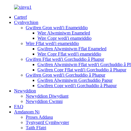
Cartref
Cynhyrchion
Gwifren Gron wedi'i Enameiddio
Wire Alwminiwm Enameled
Wire Copr wedi'i enameiddio
Wire Fflat wedi'i enameiddio
Gwifren Alwminiwm Fflat Enameled
Wire Copr Fflat wedi'i enameiddio
Gwifren Fflat wedi'i Gorchuddio â Phapur
Gwifren Alwminiwm Fflat wedi'i Gorchuddio â P
Gwifren Copr Fflat wedi'i Gorchuddio â Phapur
Gwifren Gron wedi'i Gorchuddio â Phapur
Gwifren Alwminiwm Gorchuddio Papur
Gwifren Copr wedi'i Gorchuddio â Phapur
Newyddion
Newyddion Diwydiant
Newyddion Cwmni
FAQ
Amdanom Ni
Proses Addasu
Tystysgrif Cymhwyster
Taith Ffatri