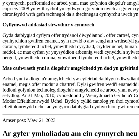
y cynnyrch, perfformiad ac arbed ynni, mae gofynion diogelu'r amgy
copr ers 2008 yn wrthrychol yn cyflwyno gofynion uwch ar gyfer cr
chronfeydd wrth gefn technegol da a thechnegau cynhyrchu uwch yn se
Cyflymwyd addasiad strwythur y cynnyrch
Gyda datblygiad cyflym offer trydanol diwydiannol, offer cartref, 
cynhyrchion gwifren enamel, sy'n newid o alw sengl am wrthsefyll g
corona, tymheredd uchel, ymwrthedd cyrydiad, cryfder uchel, hunan-l
raddol, ac mae cyfran yr ynysyddion arbennig wedi cynyddu'n sylwe
oergell, ymwrthedd corona, ymwrthedd tymheredd uchel, ymwrthedd c
Mae cadwraeth ynni a diogelu'r amgylchedd yn dod yn gyfeiriad 
Arbed ynni a diogelu'r amgylchedd yw cyfeiriad datblygu'r diwydi
enamel, megis offer modur a chartref. Dylai gwifren wedi'i enameiddi
fodloni gofynion technoleg diogelu'r amgylchedd ac arbed ynni new
sefydlog. Ar 31 Mai, 2010, cyhoeddodd y Weinyddiaeth Gyllid a'r 
Modur Effeithlonrwydd Uchel. Bydd y cyllid canolog yn rhoi cymort
effeithlonrwydd uchel ac yn gyrru datblygiad cynhyrchion gwifren ena
Amser post: Maw-21-2023
Ar gyfer ymholiadau am ein cynnyrch neu r