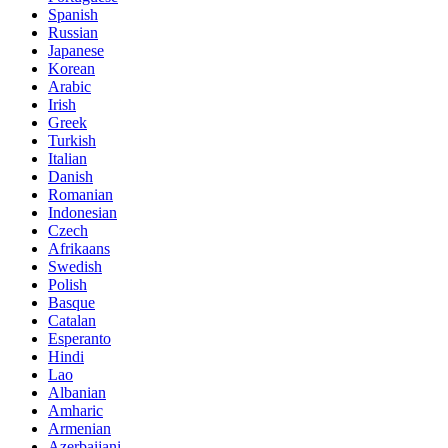
Spanish
Russian
Japanese
Korean
Arabic
Irish
Greek
Turkish
Italian
Danish
Romanian
Indonesian
Czech
Afrikaans
Swedish
Polish
Basque
Catalan
Esperanto
Hindi
Lao
Albanian
Amharic
Armenian
Azerbaijani