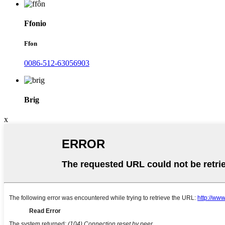
Ffonio
Ffon
0086-512-63056903
Brig
x