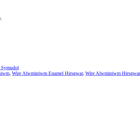
.
Symudol
iniwm
,
Wire Alwminiwm Enamel Hirsgwar
,
Wire Alwminiwm Hirsgwar