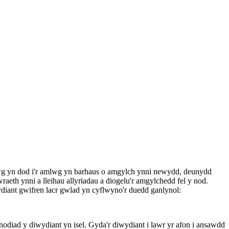
mlwg yn dod i'r amlwg yn barhaus o amgylch ynni newydd, deunydd
eth ynni a lleihau allyriadau a diogelu'r amgylchedd fel y nod.
ydiant gwifren lacr gwlad yn cyflwyno'r duedd ganlynol:
odiad y diwydiant yn isel. Gyda'r diwydiant i lawr yr afon i ansawdd