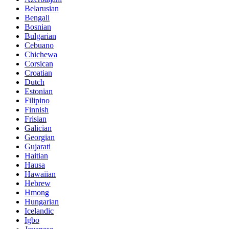
Belarusian
Bengali
Bosnian
Bulgarian
Cebuano
Chichewa
Corsican
Croatian
Dutch
Estonian
Filipino
Finnish
Frisian
Galician
Georgian
Gujarati
Haitian
Hausa
Hawaiian
Hebrew
Hmong
Hungarian
Icelandic
Igbo