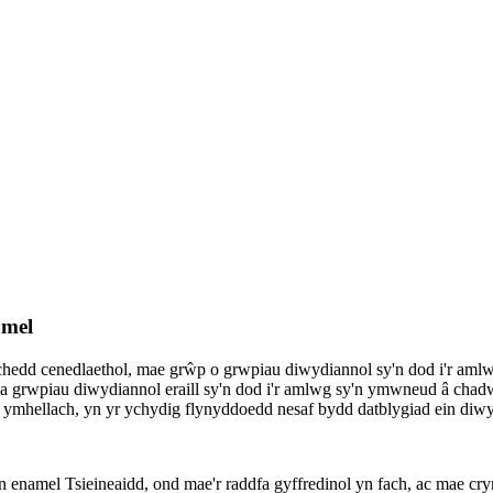
amel
ylchedd cenedlaethol, mae grŵp o grwpiau diwydiannol sy'n dod i'r a
grwpiau diwydiannol eraill sy'n dod i'r amlwg sy'n ymwneud â chadwra
u ymhellach, yn yr ychydig flynyddoedd nesaf bydd datblygiad ein diw
namel Tsieineaidd, ond mae'r raddfa gyffredinol yn fach, ac mae cryn