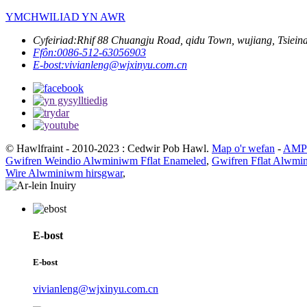
YMCHWILIAD YN AWR
Cyfeiriad:
Rhif 88 Chuangju Road, qidu Town, wujiang, Tsieina
Ffôn:
0086-512-63056903
E-bost:
vivianleng@wjxinyu.com.cn
© Hawlfraint - 2010-2023 : Cedwir Pob Hawl.
Map o'r wefan
-
AMP 
Gwifren Weindio Alwminiwm Fflat Enameled
,
Gwifren Fflat Alwm
Wire Alwminiwm hirsgwar
,
E-bost
E-bost
vivianleng@wjxinyu.com.cn