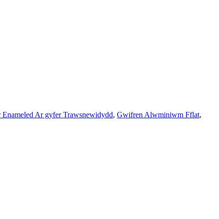
 Enameled Ar gyfer Trawsnewidydd
,
Gwifren Alwminiwm Fflat
,