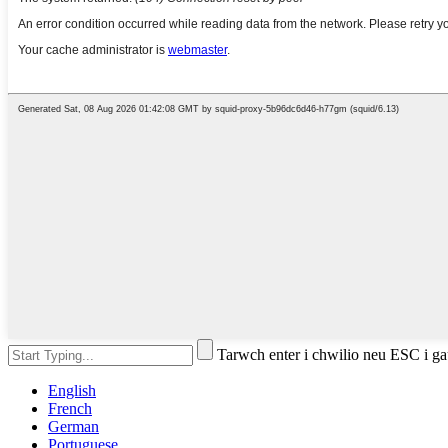
Tarwch enter i chwilio neu ESC i g
English
French
German
Portuguese