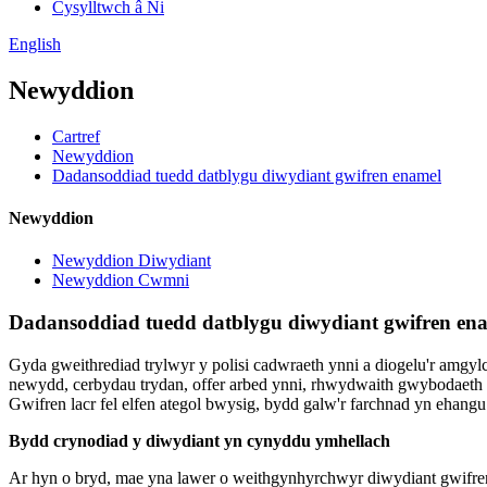
Cysylltwch â Ni
English
Newyddion
Cartref
Newyddion
Dadansoddiad tuedd datblygu diwydiant gwifren enamel
Newyddion
Newyddion Diwydiant
Newyddion Cwmni
Dadansoddiad tuedd datblygu diwydiant gwifren en
Gyda gweithrediad trylwyr y polisi cadwraeth ynni a diogelu'r amg
newydd, cerbydau trydan, offer arbed ynni, rhwydwaith gwybodaeth a 
Gwifren lacr fel elfen ategol bwysig, bydd galw'r farchnad yn ehang
Bydd crynodiad y diwydiant yn cynyddu ymhellach
Ar hyn o bryd, mae yna lawer o weithgynhyrchwyr diwydiant gwifren e