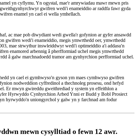
n enamel yn cyflymu. Yn ogystal, mae'r amrywiadau mawr mewn pris
 gweithgynhyrchwyr gwifren wedi'i enameiddio ar raddfa fawr gyda
wifren enamel yn cael ei wella ymhellach.
thaf, ac mae pob diwydiant wedi gwella'r gofynion ar gyfer ansawdd
hion gwifren wedi'i enameiddio, megis ymwrthedd oer, ymwrthedd
003, mae strwythur inswleiddwyr wedi'i optimeiddio a'i addasu'n
wifren enamored arbennig â pherfformiad uchel megis ymwrthedd
gwrdd â galw marchnadoedd tramor am gynhyrchion perfformiad uchel.
ylchedd yn cael ei gymhwyso'n gyson ym maes cymhwyso gwifren
gofynion nodweddion cyffredinol a thechnoleg prosesu, ond hefyd
l. Er mwyn gwireddu gweithrediad y system yn effeithlon a
gyfer Hyrwyddo Cynhyrchion Arbed Ynni er Budd y Bobl Prosiect
 yn hyrwyddo'n uniongyrchol y galw yn y farchnad am fodur
yddwn mewn cysylltiad o fewn 12 awr.