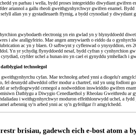
lchedd yn parhau i wella, bydd proses integreiddio diwydiant gwifre
yfder ariannol a gallu rheoli gweithgynhyrchwyr gwifren enamel. Bydd
fyll allan yn y gystadleuaeth ffyrnig, a bydd crynodiad y diwydiant g
cynhyrchion gwybodaeth electronig yn ein gwlad yn y blynyddoedd diwe
wres i alw arallgyfeirio. Mae angen amrywiaeth o eiddo da o gynhyrc
ubrication ac yn y blaen. O safbwynt y cyflenwad o ynysyddion, ers 2
ddol. Yn yr ychydig flynyddoedd nesaf, bydd cyfran y cynhyrchion g
yrydiad, cryfder uchel a hunan-iro yn cael ei gynyddu ymhellach i 
datblygiad technolegol
ant gweithgynhyrchu cyfan. Mae technoleg arbed ynni a diogelu'r amg
o, fel deunydd allweddol offer modur a chartref, nid yn unig fodloni 
ydd ar sefydlogrwydd cemegol a nodweddion inswleiddio gwifren ename
Comisiwn Datblygu a Diwygio Cenedlaethol y Rheolau Gweithredu ar 
hdaliadau i weithgynhyrchwyr moduron effeithlonrwydd uchel, a fydd
mel arbennig sy'n arbed ynni ac sy'n gyfeillgar i'r amgylchedd.
estr brisiau, gadewch eich e-bost atom a b